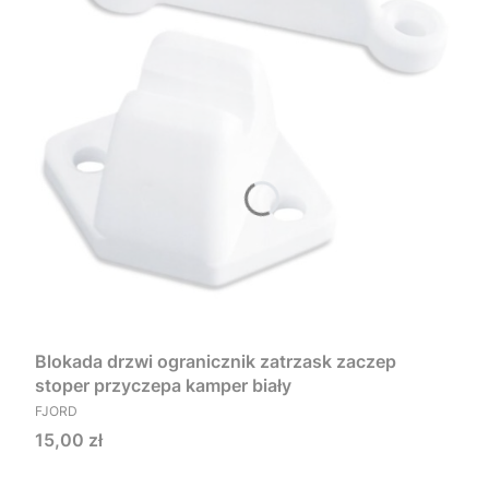
Blokada drzwi ogranicznik zatrzask zaczep
stoper przyczepa kamper biały
PRODUCENT
FJORD
Cena
15,00 zł
Do koszyka