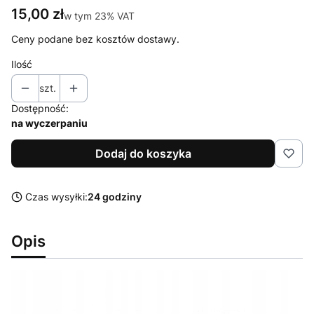
Cena
15,00 zł
w tym 23% VAT
w tym
23%
VAT
Ceny podane bez kosztów dostawy.
Ilość
szt.
Dostępność:
na wyczerpaniu
Dodaj do koszyka
Czas wysyłki:
24 godziny
Opis