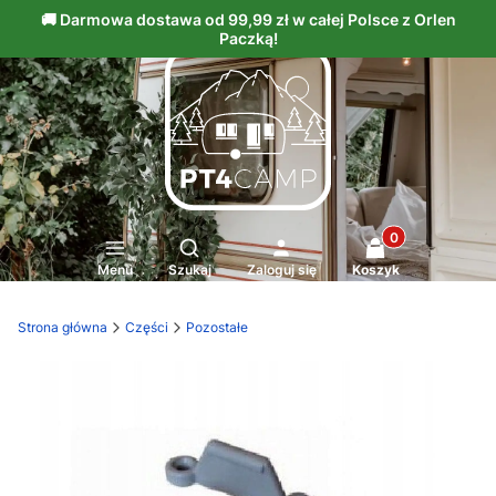
Produkty w kosz
Otwórz wyszukiwarkę
Menu
Szukaj
Zaloguj się
Koszyk
Strona główna
Części
Pozostałe