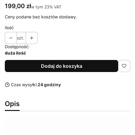
Cena
199,00 zł
w tym 23% VAT
w tym
23%
VAT
Ceny podane bez kosztów dostawy.
Ilość
szt.
Dostępność:
duża ilość
Dodaj do koszyka
Czas wysyłki:
24 godziny
Opis