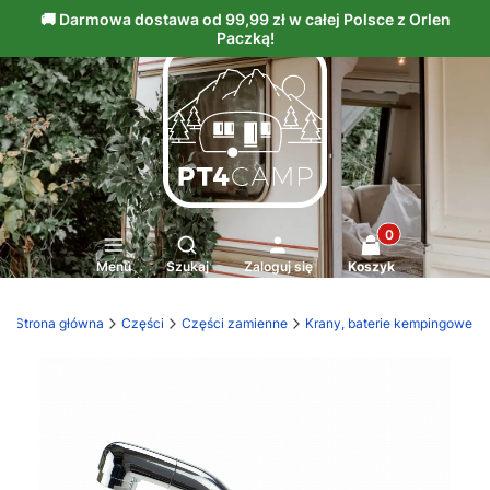
Produkty w kosz
Otwórz wyszukiwarkę
Menu
Szukaj
Zaloguj się
Koszyk
Strona główna
Części
Części zamienne
Krany, baterie kempingowe