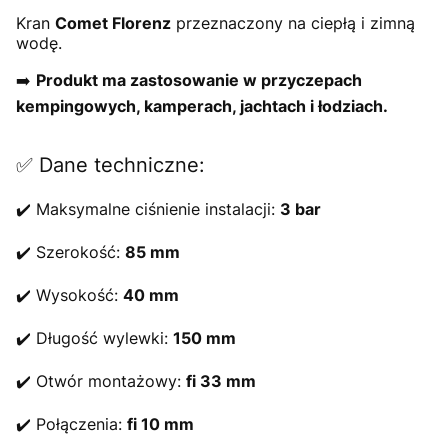
Kran
Comet Florenz
przeznaczony na ciepłą i zimną
wodę.
➡️
Produkt ma zastosowanie w przyczepach
kempingowych, kamperach, jachtach i łodziach.
✅ Dane techniczne:
✔️ Maksymalne ciśnienie instalacji:
3 bar
✔️ Szerokość:
85 mm
✔️ Wysokość:
40 mm
✔️ Długość wylewki:
150 mm
✔️ Otwór montażowy:
fi 33 mm
✔️ Połączenia:
fi 10 mm