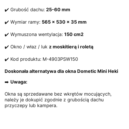
✔️ Grubość dachu:
25-60 mm
✔️ Wymiar ramy:
565 x 530 x 35 mm
✔️ Wymuszona wentylacja:
150 cm2
✔️ Okno / właz / luk
z moskitierą i roletą
✔️ Kod produktu: M-4903PSW150
Doskonała alternatywa dla okna Dometic Mini Heki
➡️
Uwaga:
Okna są sprzedawane bez wkrętów mocujących,
należy je dokupić zgodnie z grubością dachu
przyczepy lub kampera.