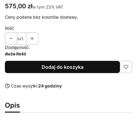
Cena
575,00 zł
w tym 23% VAT
w tym
23%
VAT
Ceny podane bez kosztów dostawy.
Ilość
szt.
Dostępność:
duża ilość
Dodaj do koszyka
Czas wysyłki:
24 godziny
Opis