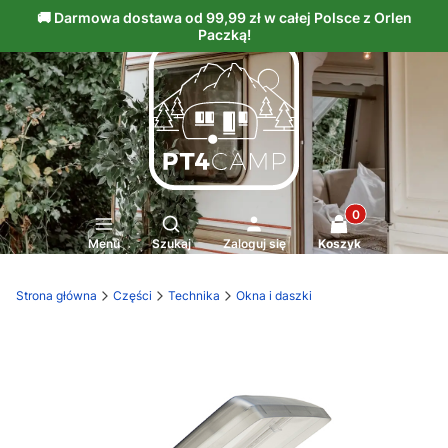
Produkty w kosz
Otwórz wyszukiwarkę
Menu
Szukaj
Zaloguj się
Koszyk
Strona główna
Części
Technika
Okna i daszki