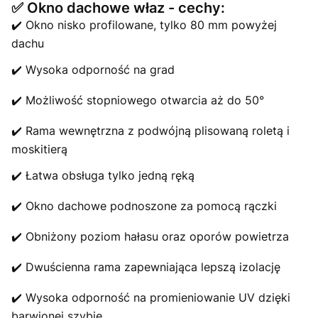
✅ Okno dachowe właz - cechy:
✔️ Okno nisko profilowane, tylko 80 mm powyżej
dachu
✔️ Wysoka odporność na grad
✔️ Możliwość stopniowego otwarcia aż do 50°
✔️ Rama wewnętrzna z podwójną plisowaną roletą i
moskitierą
✔️ Łatwa obsługa tylko jedną ręką
✔️ Okno dachowe podnoszone za pomocą rączki
✔️ Obniżony poziom hałasu oraz oporów powietrza
✔️ Dwuścienna rama zapewniająca lepszą izolację
✔️ Wysoka odporność na promieniowanie UV dzięki
barwionej szybie