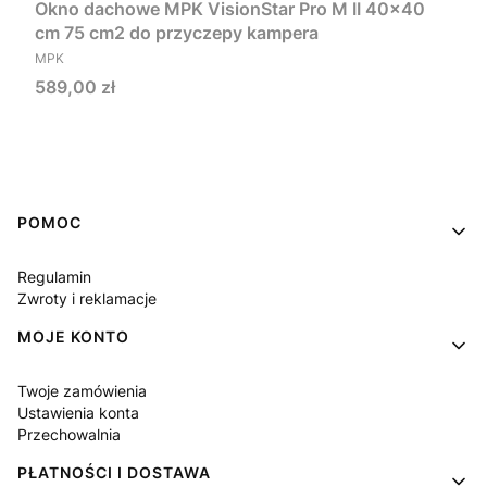
Okno dachowe MPK VisionStar Pro M II 40x40
cm 75 cm2 do przyczepy kampera
PRODUCENT
MPK
Cena
589,00 zł
Do koszyka
Linki w stopce
POMOC
Regulamin
Zwroty i reklamacje
MOJE KONTO
Twoje zamówienia
Ustawienia konta
Przechowalnia
PŁATNOŚCI I DOSTAWA