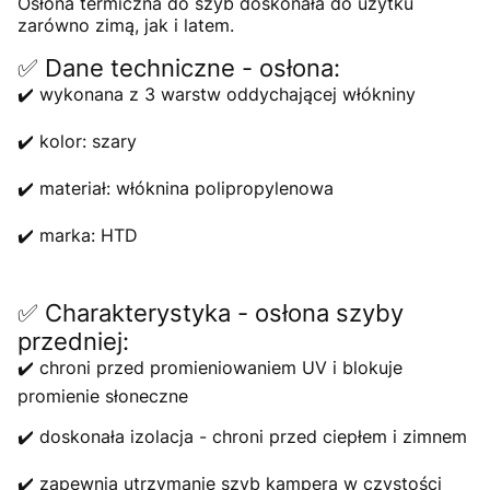
Osłona termiczna do szyb doskonała do użytku
zarówno zimą, jak i latem.
✅ Dane techniczne - osłona:
✔️ wykonana z 3 warstw oddychającej włókniny
✔️ kolor: szary
✔️ materiał: włóknina polipropylenowa
✔️ marka: HTD
✅ Charakterystyka - osłona szyby
przedniej:
✔️ chroni przed promieniowaniem UV i blokuje
promienie słoneczne
✔️ doskonała izolacja - chroni przed ciepłem i zimnem
✔️ zapewnia utrzymanie szyb kampera w czystości