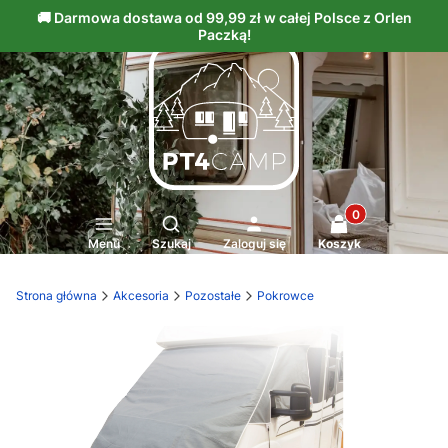
Produkty w kosz
Otwórz wyszukiwarkę
Menu
Szukaj
Zaloguj się
Koszyk
Strona główna
Akcesoria
Pozostałe
Pokrowce