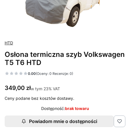
HTD
Osłona termiczna szyb Volkswagen
T5 T6 HTD
0.00
(Oceny: 0 Recenzje: 0)
Cena
349,00 zł
w tym 23% VAT
w tym
23%
VAT
Ceny podane bez kosztów dostawy.
Dostępność:
brak towaru
Powiadom mnie o dostępności