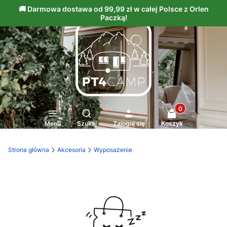
Produkty w kosz
Otwórz wyszukiwarkę
Menu
Szukaj
Zaloguj się
Koszyk
Strona główna
Akcesoria
Wyposażenie