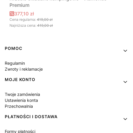
Premium
Cena promocyjna
377,10 zł
Cena regularna:
419,00 zł
Najniższa cena:
419,00 zł
Linki w stopce
POMOC
Regulamin
Zwroty i reklamacje
MOJE KONTO
Twoje zamówienia
Ustawienia konta
Przechowalnia
PŁATNOŚCI I DOSTAWA
Formy płatności