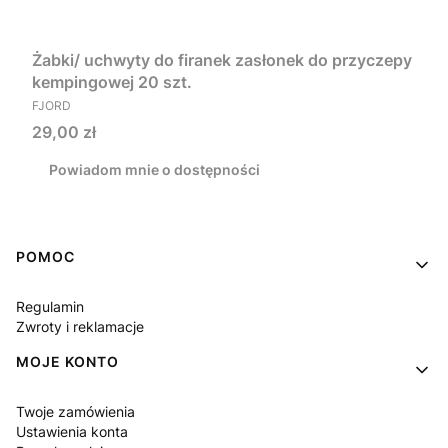
Żabki/ uchwyty do firanek zasłonek do przyczepy
kempingowej 20 szt.
PRODUCENT
FJORD
Cena
29,00 zł
Powiadom mnie o dostępności
Linki w stopce
POMOC
Regulamin
Zwroty i reklamacje
MOJE KONTO
Twoje zamówienia
Ustawienia konta