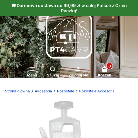
Produkty w kosz
Otwórz wyszukiwarkę
Menu
Szukaj
Zaloguj się
Koszyk
Strona główna
Akcesoria
Pozostałe
Pozostałe Akcesoria