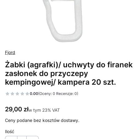
Fjord
Żabki (agrafki)/ uchwyty do firanek
zasłonek do przyczepy
kempingowej/ kampera 20 szt.
0.00
(Oceny: 0 Recenzje: 0)
Cena
29,00 zł
w tym 23% VAT
w tym
23%
VAT
Ceny podane bez kosztów dostawy.
Ilość