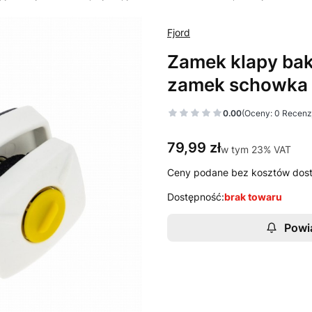
Fjord
Zamek klapy bak
zamek schowka 
0.00
(Oceny: 0 Recenzj
Cena
79,99 zł
w tym 23% VAT
w tym
23%
VAT
Ceny podane bez kosztów dos
Dostępność:
brak towaru
Powi