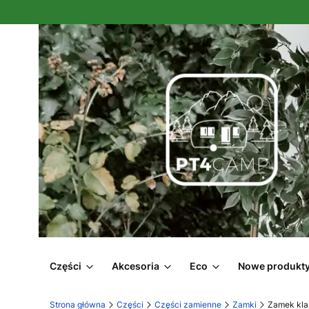
Części
Akcesoria
Eco
Nowe produkt
Strona główna
Części
Części zamienne
Zamki
Zamek kla