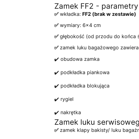
Zamek FF2 - parametry 
✅
wkładka:
FF2 (brak w zestawie)
✅
wymiary: 6x4 cm
✅
głębokość (od przodu do końca ś
✅
zamek luku bagażowego zawiera
✔️ obudowa zamka
✔️ podkładka piankowa
✔️ podkładka blokująca
✔️ rygiel
✔️ nakrętka
Zamek luku serwisoweg
✅
zamek klapy bakisty/ luku bagaż