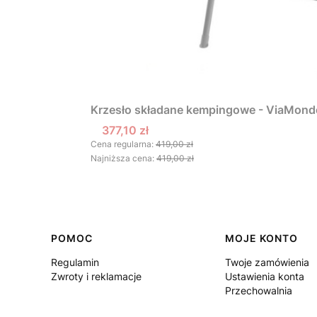
Krzesło składane kempingowe - ViaMon
Cena promocyjna
377,10 zł
Cena regularna:
419,00 zł
Najniższa cena:
419,00 zł
Linki w stopce
POMOC
MOJE KONTO
Regulamin
Twoje zamówienia
Zwroty i reklamacje
Ustawienia konta
Przechowalnia