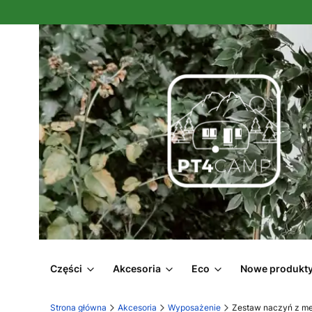
Części
Akcesoria
Eco
Nowe produkt
Strona główna
Akcesoria
Wyposażenie
Zestaw naczyń z me