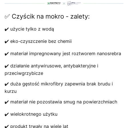
✅ Czyścik na mokro - zalety:
✔️ użycie tylko z wodą
✔️ eko-czyszczenie bez chemii
✔️ materiał impregnowany jest roztworem nanosrebra
✔️ działanie antywirusowe, antybakteryjne i
przeciwgrzybicze
✔️ duża gęstość mikrofibry zapewnia brak brudu i
kurzu
✔️ materiał nie pozostawia smug na powierzchniach
✔️ wielokrotnego użytku
✔️ produkt trwały na wiele lat