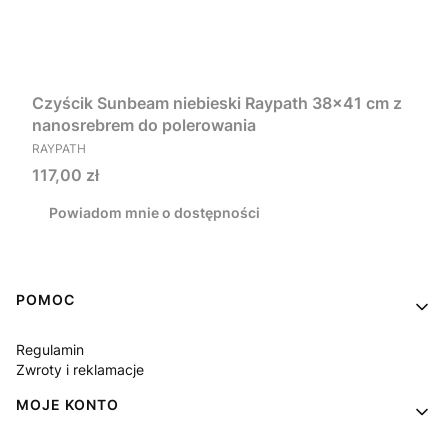
Czyścik Sunbeam niebieski Raypath 38x41 cm z
nanosrebrem do polerowania
PRODUCENT
RAYPATH
Cena
117,00 zł
Powiadom mnie o dostępności
Linki w stopce
POMOC
Regulamin
Zwroty i reklamacje
MOJE KONTO