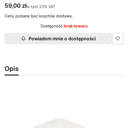
Cena
59,00 zł
w tym 23% VAT
w tym
23%
VAT
Ceny podane bez kosztów dostawy.
Dostępność:
brak towaru
Powiadom mnie o dostępności
Opis