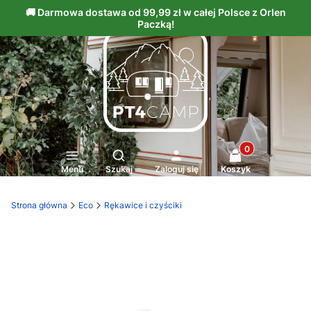
Produkty w kosz
Otwórz wyszukiwarkę
Menu
Szukaj
Zaloguj się
Koszyk
Strona główna
Eco
Rękawice i czyściki