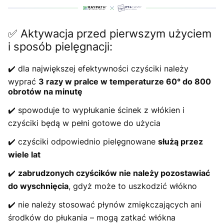
✅ Aktywacja przed pierwszym użyciem
i sposób pielęgnacji:
✔️ dla największej efektywności czyściki należy
wyprać
3 razy
w
pralce w
temperaturze 60
°
do 800
obrotów na minutę
✔️ spowoduje to wypłukanie ścinek z włókien i
czyściki będą w pełni gotowe do użycia
✔️ czyściki odpowiednio pielęgnowane
służą przez
wiele lat
✔️
zabrudzonych czyścików nie należy pozostawiać
do wyschnięcia
, gdyż może to uszkodzić włókno
✔️ nie należy stosować płynów zmiękczających ani
środków do płukania – mogą zatkać włókna