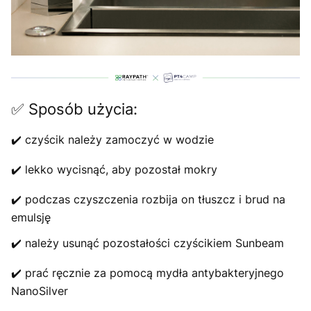
✅ Sposób użycia:
✔️ czyścik należy zamoczyć w wodzie
✔️ lekko wycisnąć, aby pozostał mokry
✔️ podczas czyszczenia rozbija on tłuszcz i brud na
emulsję
✔️ należy usunąć pozostałości czyścikiem Sunbeam
✔️ prać ręcznie za pomocą mydła antybakteryjnego
NanoSilver