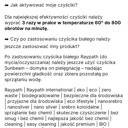
➡️ Jak aktywować moje czyściki?
Dla największej efektywności czyściki należy
wyprać
3 razy w pralce w temperaturze 60
°
do 800
obrotów na minutę.
➡️ Czy po zastosowaniu czyścika białego należy
jeszcze zastosować inny produkt?
Po zastosowaniu czyścika białego Raypath (do
mycia/oczyszczania) należy jeszcze użyć czyścika
Sunbeam – domyka on pielęgnację – nadając
powierzchni gładkość oraz zbiera pozostałą po
sprzątaniu wodę.
Raypath | Raypath international | eko | eco | zero
waste | biodegradowalne | bezpieczne dla środowiska
| przyjazne dla środowiska | eco lifestyle | nanosrebro
| nanosilver | nano silver | srebro koloidalne |
sprzątanie bez chemii | skuteczne czyszczenie | bez
smug i bez chemii | najlepsza jakość bez chemii |
cleaning | easy cleaning | jakość premium | BIO |