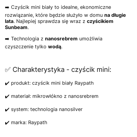
➡️ Czyścik mini biały to idealne, ekonomiczne
rozwiązanie, które będzie służyło w domu
na długie
lata
. Najlepiej sprawdza się wraz z
czyścikiem
Sunbeam
.
➡️ Technologia z
nanosrebrem
umożliwia
czyszczenie tylko
wodą
.
✅ Charakterystyka - czyścik mini:
✔️ produkt: czyścik mini biały Raypath
✔️ materiał: mikrowłókno z nanosrebrem
✔️ system: technologia nanosilver
✔️ marka: Raypath