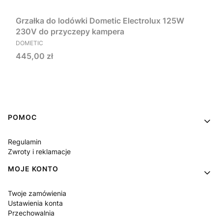
Grzałka do lodówki Dometic Electrolux 125W
230V do przyczepy kampera
PRODUCENT
DOMETIC
Cena
445,00 zł
Do koszyka
Linki w stopce
POMOC
Regulamin
Zwroty i reklamacje
MOJE KONTO
Twoje zamówienia
Ustawienia konta
Przechowalnia