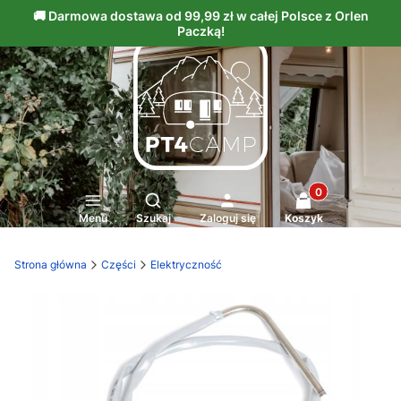
Produkty w kosz
Otwórz wyszukiwarkę
Menu
Szukaj
Zaloguj się
Koszyk
Strona główna
Części
Elektryczność