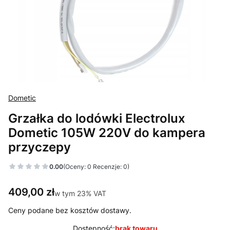
Dometic
Grzałka do lodówki Electrolux
Dometic 105W 220V do kampera
przyczepy
0.00
(Oceny: 0 Recenzje: 0)
Cena
409,00 zł
w tym 23% VAT
w tym
23%
VAT
Ceny podane bez kosztów dostawy.
Dostępność:
brak towaru