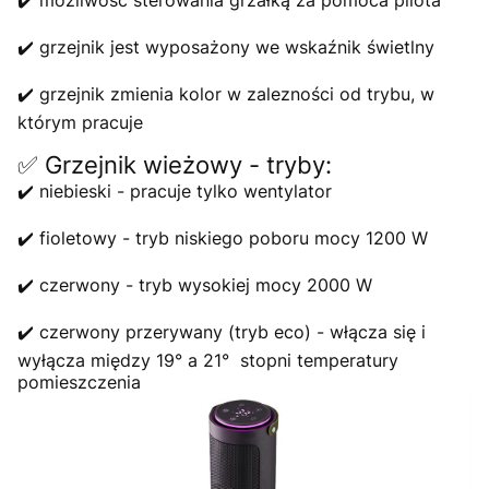
✔️ możliwość sterowania grzałką za pomoca pilota
✔️ grzejnik jest wyposażony we wskaźnik świetlny
✔️ grzejnik zmienia kolor w zalezności od trybu, w
którym pracuje
✅ Grzejnik wieżowy - tryby:
✔️ niebieski - pracuje tylko wentylator
✔️ fioletowy - tryb niskiego poboru mocy 1200 W
✔️ czerwony - tryb wysokiej mocy 2000 W
✔️ czerwony przerywany (tryb eco) - włącza się i
wyłącza między 19° a 21° stopni temperatury
pomieszczenia