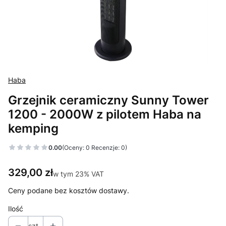
Haba
Grzejnik ceramiczny Sunny Tower
1200 - 2000W z pilotem Haba na
kemping
0.00
(Oceny: 0 Recenzje: 0)
Cena
329,00 zł
w tym 23% VAT
w tym
23%
VAT
Ceny podane bez kosztów dostawy.
Ilość
szt.