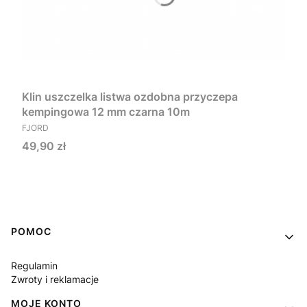
Klin uszczelka listwa ozdobna przyczepa
kempingowa 12 mm czarna 10m
PRODUCENT
FJORD
Cena
49,90 zł
Do koszyka
Linki w stopce
POMOC
Regulamin
Zwroty i reklamacje
MOJE KONTO