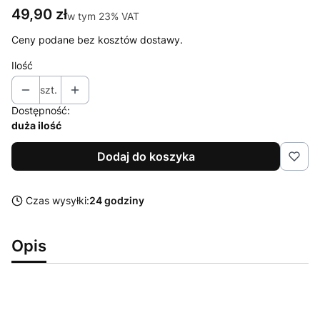
Cena
49,90 zł
w tym 23% VAT
w tym
23%
VAT
Ceny podane bez kosztów dostawy.
Ilość
szt.
Dostępność:
duża ilość
Dodaj do koszyka
Czas wysyłki:
24 godziny
Opis