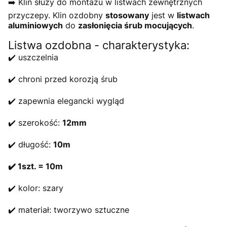
➡️ Klin służy do montażu w listwach zewnętrznych
przyczepy. Klin ozdobny
stosowany
jest w
listwach
aluminiowych
do
zasłonięcia śrub mocujących
.
Listwa ozdobna - charakterystyka:
✔️ uszczelnia
✔️ chroni przed korozją śrub
✔️ zapewnia elegancki wygląd
✔️ szerokość:
12mm
✔️ długość:
10m
✔️ 1szt. = 10m
✔️ kolor: szary
✔️ materiał: tworzywo sztuczne