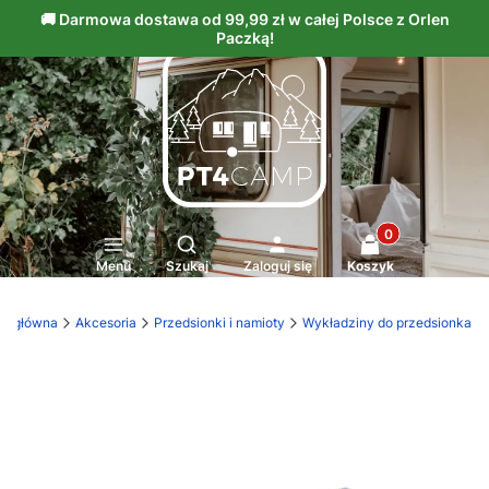
Produkty w kosz
Otwórz wyszukiwarkę
Menu
Szukaj
Zaloguj się
Koszyk
na główna
Akcesoria
Przedsionki i namioty
Wykładziny do przedsionka