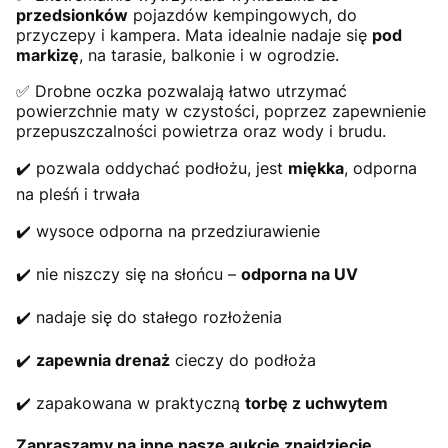
przedsionków
pojazdów kempingowych, do
przyczepy i kampera. Mata idealnie nadaje się
pod
markizę
, na tarasie, balkonie i w ogrodzie.
✅ Drobne oczka pozwalają łatwo utrzymać
powierzchnie maty w czystości, poprzez zapewnienie
przepuszczalności powietrza oraz wody i brudu.
✔️ pozwala oddychać podłożu, jest
miękka
, odporna
na pleśń i trwała
✔️ wysoce odporna na przedziurawienie
✔️ nie niszczy się na słońcu –
odporna na UV
✔️ nadaje się do stałego rozłożenia
✔️
zapewnia drenaż
cieczy do podłoża
✔️ zapakowana w praktyczną
torbę z uchwytem
Zapraszamy na inne nasze aukcje znajdziecie