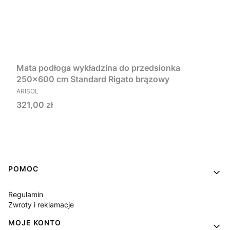
Mata podłoga wykładzina do przedsionka
250x600 cm Standard Rigato brązowy
PRODUCENT
ARISOL
Cena
321,00 zł
Do koszyka
Linki w stopce
POMOC
Regulamin
Zwroty i reklamacje
MOJE KONTO