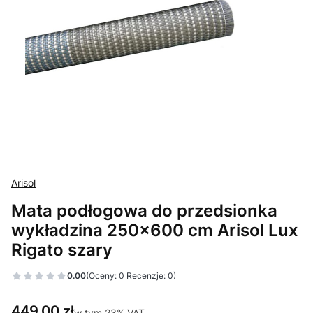
Arisol
Mata podłogowa do przedsionka
wykładzina 250x600 cm Arisol Lux
Rigato szary
0.00
(Oceny: 0 Recenzje: 0)
Cena
449,00 zł
w tym 23% VAT
w tym
23%
VAT