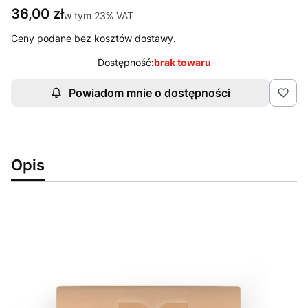
Cena
36,00 zł
w tym 23% VAT
w tym
23%
VAT
Ceny podane bez kosztów dostawy.
Dostępność:
brak towaru
Powiadom mnie o dostępności
Opis