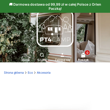
Produkty w kosz
Otwórz wyszukiwarkę
Menu
Szukaj
Zaloguj się
Koszyk
Strona główna
Eco
Akcesoria