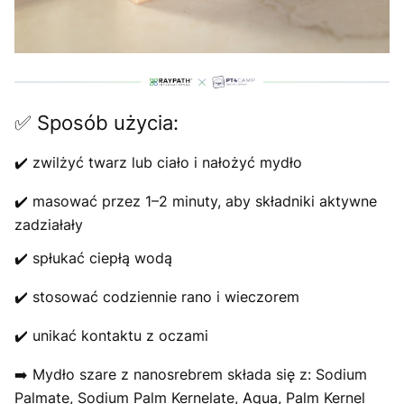
✅ Sposób użycia:
✔️ zwilżyć twarz lub ciało i nałożyć mydło
✔️ masować przez 1–2 minuty, aby składniki aktywne
zadziałały
✔️ spłukać ciepłą wodą
✔️ stosować codziennie rano i wieczorem
✔️ unikać kontaktu z oczami
➡️ Mydło szare z nanosrebrem składa się z: Sodium
Palmate, Sodium Palm Kernelate, Aqua, Palm Kernel