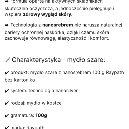
➡️ Formuła oparta na aktywnych składnikach
skutecznie oczyszcza, a jednocześnie pielęgnuje i
wspiera
zdrowy wygląd skóry
.
➡️ Technologia z
nanosrebrem
nie narusza naturalnej
bariery ochronnej naskórka, dzięki czemu skóra
zachowuje równowagę, elastyczność i komfort.
✅ Charakterystyka - mydło szare:
✔️ produkt: mydło szare z nanosrebrem 100 g Raypath
bez kartonika
✔️ system: technologia nanosilver
✔️ rodzaj: mydło w kostce
✔️ gramatura:
100g
✔️ marka: Raypath