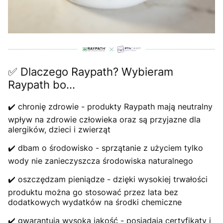
✅ Dlaczego Raypath? Wybieram
Raypath bo...
✔️ chronię zdrowie - produkty Raypath mają neutralny
wpływ na zdrowie człowieka oraz są przyjazne dla
alergików, dzieci i zwierząt
✔️ dbam o środowisko - sprzątanie z użyciem tylko
wody nie zanieczyszcza środowiska naturalnego
✔️ oszczędzam pieniądze - dzięki wysokiej trwałości
produktu można go stosować przez lata bez
dodatkowych wydatków na środki chemiczne
✔️ gwarantują wysoką jakość - posiadają certyfikaty i