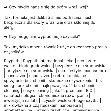
➡️ Czy mydło nadaje się do skóry wrażliwej?
Tak, formuła jest delikatna, nie podrażnia i jest
bezpieczna dla skóry wrażliwej oraz skłonnej do
alergii.
➡️ Czy mogę nim wyprać moje czyściki?
Tak, mydełka można również użyć do ręcznego prania
czyścików.
Raypath | Raypath international | eko | eco | zero
waste | biodegradowalne | bezpieczne dla środowiska
| przyjazne dla środowiska | eco lifestyle | nanosrebro
| nanosilver | nano silver | srebro koloidalne |
sprzątanie bez chemii | skuteczne czyszczenie | bez
smug i bez chemii | najlepsza jakość bez chemii |
cleaning | easy cleaning | jakość premium | BIO |
nanotechnologia | ekonomiczne rozwiązanie |
inwestycja na lata | czyściki wielokrotnego użytku |
mikrowłókna z cząsteczkami nanosrebra |
antybakteryjne | przeciwgrzybicze | antywirusowe |