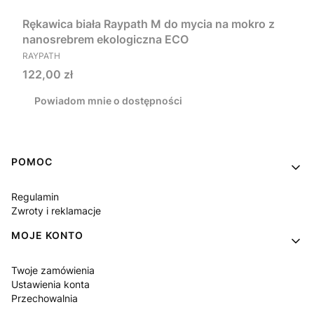
Rękawica biała Raypath M do mycia na mokro z
nanosrebrem ekologiczna ECO
PRODUCENT
RAYPATH
Cena
122,00 zł
Powiadom mnie o dostępności
Linki w stopce
POMOC
Regulamin
Zwroty i reklamacje
MOJE KONTO
Twoje zamówienia
Ustawienia konta
Przechowalnia