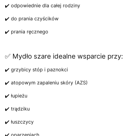
✔️ odpowiednie dla całej rodziny
✔️ do prania czyścików
✔️ prania ręcznego
✅ Mydło szare idealne wsparcie przy:
✔️ grzybicy stóp i paznokci
✔️ atopowym zapaleniu skóry (AZS)
✔️ łupieżu
✔️ trądziku
✔️ łuszczycy
✔️ oparzeniach