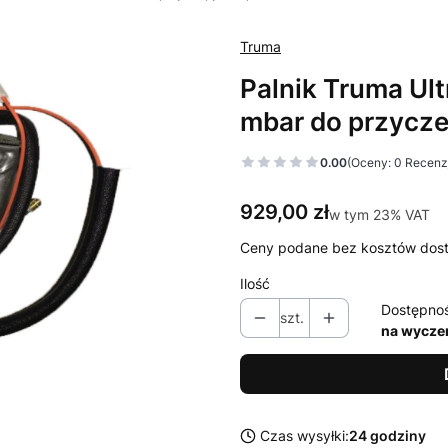
Truma
Palnik Truma Ul
mbar do przycz
0.00
(Oceny: 0 Recenzj
Cena
929,00 zł
w tym 23% VAT
w tym
23%
VAT
Ceny podane bez kosztów dos
Ilość
Dostępno
szt.
na wycze
Czas wysyłki:
24 godziny