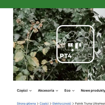
Części
Akcesoria
Eco
Nowe produkt
Strona główna
Części
Elektryczność
Palnik Truma UltraHe