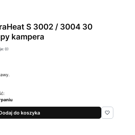
traHeat S 3002 / 3004 30
epy kampera
e: 0)
tawy.
ść:
rpaniu
Dodaj do koszyka