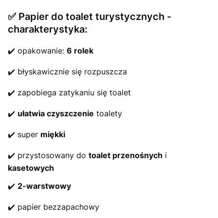
✅ Papier do toalet turystycznych -
charakterystyka:
✔️ opakowanie:
6 rolek
✔️ błyskawicznie się rozpuszcza
✔️ zapobiega zatykaniu się toalet
✔️
ułatwia czyszczenie
toalety
✔️ super
miękki
✔️ przystosowany do
toalet przenośnych
i
kasetowych
✔️
2-warstwowy
✔️ papier bezzapachowy