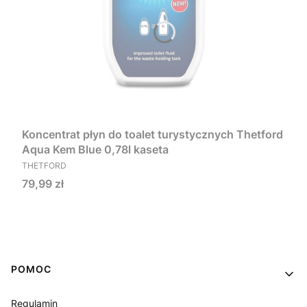
Koncentrat płyn do toalet turystycznych Thetford
Aqua Kem Blue 0,78l kaseta
PRODUCENT
THETFORD
Cena
79,99 zł
Do koszyka
Linki w stopce
POMOC
Regulamin