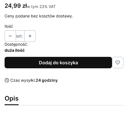
Cena
24,99 zł
w tym 23% VAT
w tym
23%
VAT
Ceny podane bez kosztów dostawy.
Ilość
szt.
Dostępność:
duża ilość
Dodaj do koszyka
Czas wysyłki:
24 godziny
Opis