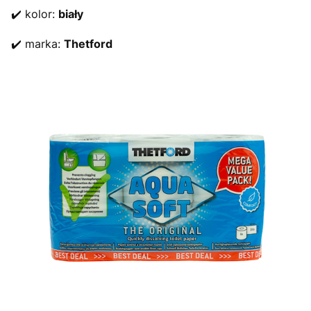
✔️ kolor:
biały
✔️ marka:
Thetford