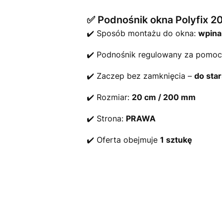
✅ Podnośnik okna Polyfix 2
✔️ Sposób montażu do okna:
wpina
✔️ Podnośnik regulowany za pomoc
✔️ Zaczep bez zamknięcia –
do sta
✔️ Rozmiar:
20 cm / 200 mm
✔️ Strona:
PRAWA
✔️ Oferta obejmuje
1 sztukę