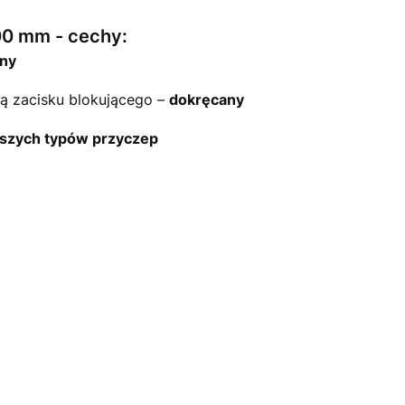
00 mm - cechy:
ny
ą zacisku blokującego –
dokręcany
rszych typów przyczep