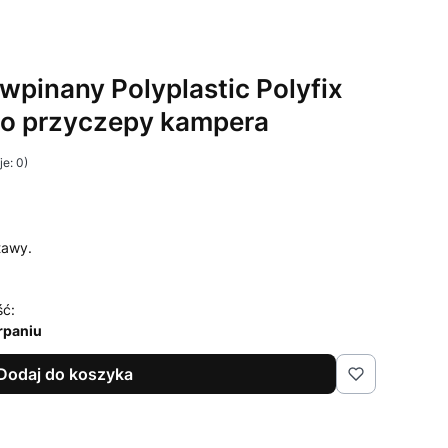
wpinany Polyplastic Polyfix
o przyczepy kampera
e: 0)
tawy.
ść:
rpaniu
Dodaj do koszyka