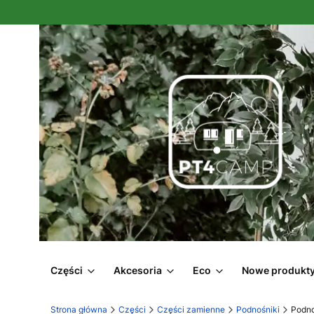
Części
Akcesoria
Eco
Nowe produkt
Strona główna
Części
Części zamienne
Podnośniki
Podno