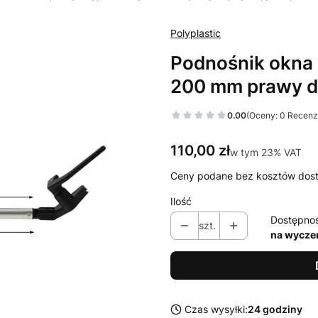
Polyplastic
Podnośnik okna 
200 mm prawy d
0.00
(Oceny: 0 Recenzj
Cena
110,00 zł
w tym 23% VAT
w tym
23%
VAT
Ceny podane bez kosztów dos
Ilość
Dostępno
szt.
na wycze
Czas wysyłki:
24 godziny