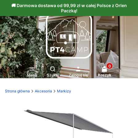
Produkty w kosz
Otwórz wyszukiwarkę
Menu
Szukaj
Zaloguj się
Koszyk
Strona główna
Akcesoria
Markizy