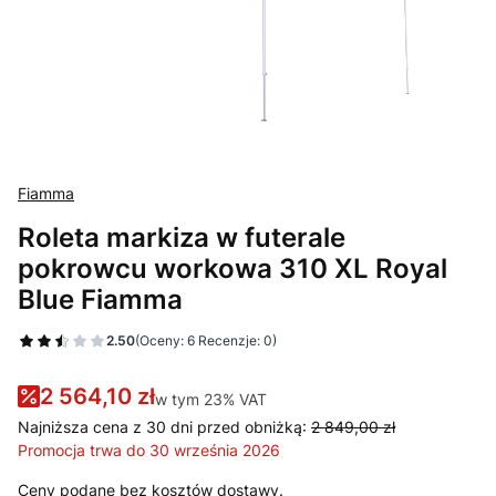
Fiamma
Roleta markiza w futerale
pokrowcu workowa 310 XL Royal
Blue Fiamma
2.50
(Oceny: 6 Recenzje: 0)
2 564,10 zł
w tym 23% VAT
w tym
23%
VAT
Najniższa cena z 30 dni przed obniżką:
2 849,00 zł
Promocja trwa do 30 września 2026
Ceny podane bez kosztów dostawy.