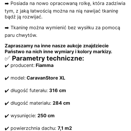
➡️ Posiada na nowo opracowaną rolkę, która zadziwia
tym, z jaką łatwością można na nią nawijać tkaninę
bądź ją rozwijać.
➡️ Tkaninę można wymienić bez wysiłku za pomocą
paru chwytów.
Zapraszamy na inne nasze aukcje znajdziecie
Państwo na nich inne wymiary i kolory markizy.
✅
Parametry techniczne:
✔️ producent:
Fiamma
✔️ model:
CaravanStore XL
✔️ długość futerału:
316 cm
✔️ długość materiału:
284 cm
✔️ wysunięcie:
250 cm
✔️ powierzchnia dachu:
7,1 m2