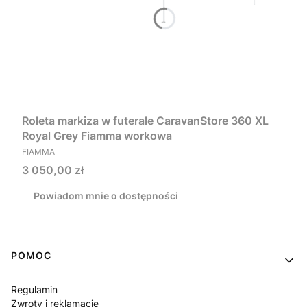
Roleta markiza w futerale CaravanStore 360 XL
Royal Grey Fiamma workowa
PRODUCENT
FIAMMA
Cena
3 050,00 zł
Powiadom mnie o dostępności
Linki w stopce
POMOC
Regulamin
Zwroty i reklamacje