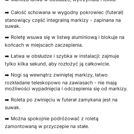
➡️ Całość schowana w wygodny pokrowiec (futerał)
stanowiący część integralną markizy - zapinana na
suwak.
➡️ Roletę wsuwa się w listwę aluminiową i blokuje na
końcach w miejscach zaczepienia.
➡️ Łatwa w obsłudze i szybka w instalacji: zajmuje
tylko kilka sekund, aby rozłożyć ją całkowicie.
➡️ Nogi są wewnątrz zwiniętej markizy, łatwo
rozkładane teleskopowo na zawiasach - nie mają
możliwości wypadnięcia i odczepienia się od markizy.
➡️ Roleta po zwinięciu w futerał zamykana jest na
suwak.
➡️ Można spokojnie podróżować z roletą
zamontowaną w przyczepie na stałe.