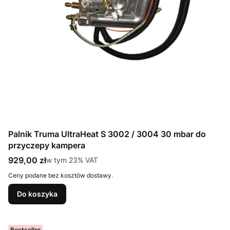
Palnik Truma UltraHeat S 3002 / 3004 30 mbar do
przyczepy kampera
Cena brutto
929,00 zł
w tym %s VAT
w tym
23%
VAT
Ceny podane bez kosztów dostawy.
Do koszyka
Bestseller