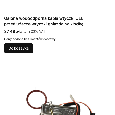
Osłona wodoodporna kabla wtyczki CEE
przedłużacza wtyczki gniazda na kłódkę
Cena brutto
37,49 zł
w tym %s VAT
w tym
23%
VAT
Ceny podane bez kosztów dostawy.
Do koszyka