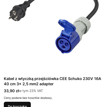
Kabel z wtyczką przejściówka CEE Schuko 230V 16A
40 cm 3x 2,5 mm2 adapter
Cena brutto
33,90 zł
w tym %s VAT
w tym
23%
VAT
Ceny podane bez kosztów dostawy.
Do koszyka