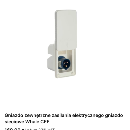
Gniazdo zewnętrzne zasilania elektrycznego gniazdo
sieciowe Whale CEE
Cena brutto
w tym %s VAT
w tym
23%
VAT