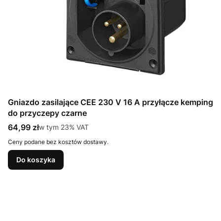
Gniazdo zasilające CEE 230 V 16 A przyłącze kemping
do przyczepy czarne
Cena brutto
64,99 zł
w tym %s VAT
w tym
23%
VAT
Ceny podane bez kosztów dostawy.
Do koszyka