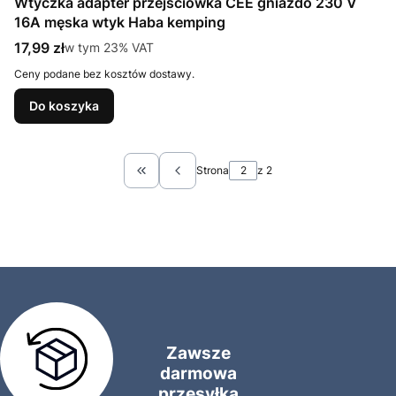
Wtyczka adapter przejściówka CEE gniazdo 230 V
16A męska wtyk Haba kemping
Cena brutto
17,99 zł
w tym %s VAT
w tym
23%
VAT
Ceny podane bez kosztów dostawy.
Do koszyka
Strona
z 2
Wróć do pierwszej strony z produktami
Zawsze
darmowa
przesyłka