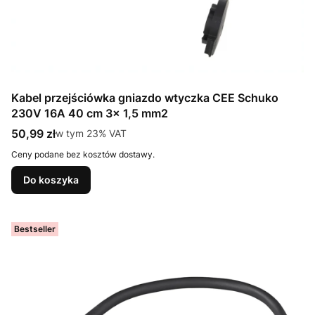
Kabel przejściówka gniazdo wtyczka CEE Schuko
230V 16A 40 cm 3x 1,5 mm2
Cena brutto
50,99 zł
w tym %s VAT
w tym
23%
VAT
Ceny podane bez kosztów dostawy.
Do koszyka
Bestseller