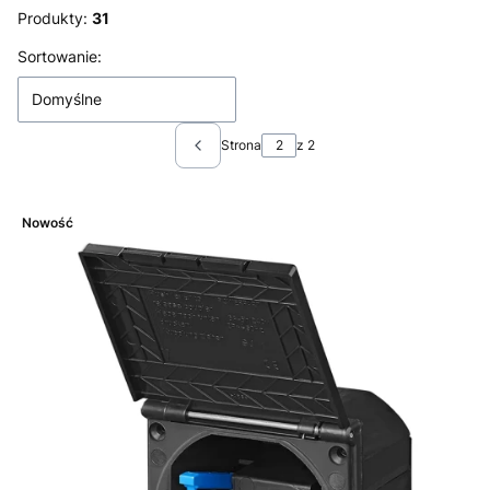
Produkty:
31
Lista produktów
Sortowanie:
Domyślne
Strona
z 2
Poprzednie produkty
Nowość