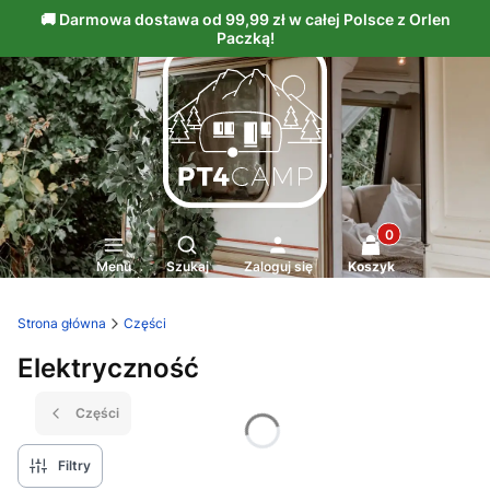
Produkty w kosz
Otwórz wyszukiwarkę
Menu
Szukaj
Zaloguj się
Koszyk
Strona główna
Części
Elektryczność
Części
Filtry