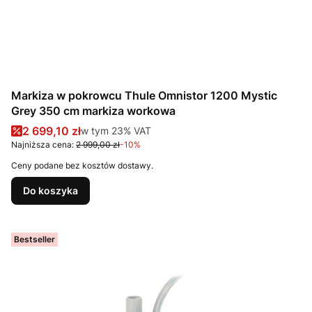
Markiza w pokrowcu Thule Omnistor 1200 Mystic
Grey 350 cm markiza workowa
Cena promocyjna brutto
2 699,10 zł
w tym %s VAT
w tym
23%
VAT
Najniższa cena:
2 999,00 zł
-10%
Ceny podane bez kosztów dostawy.
Do koszyka
Bestseller