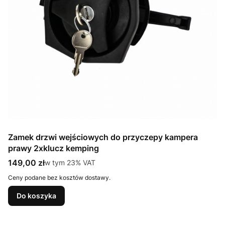
Zamek drzwi wejściowych do przyczepy kampera
prawy 2xklucz kemping
Cena brutto
149,00 zł
w tym %s VAT
w tym
23%
VAT
Ceny podane bez kosztów dostawy.
Do koszyka