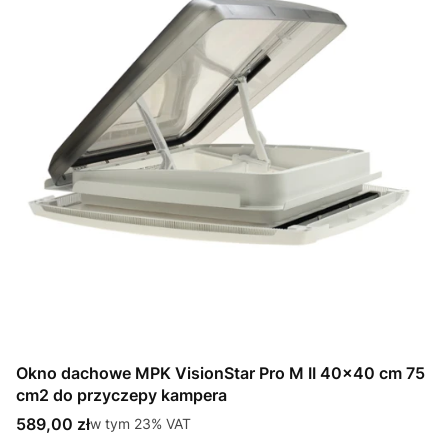
Okno dachowe MPK VisionStar Pro M II 40x40 cm 75
cm2 do przyczepy kampera
Cena brutto
589,00 zł
w tym %s VAT
w tym
23%
VAT