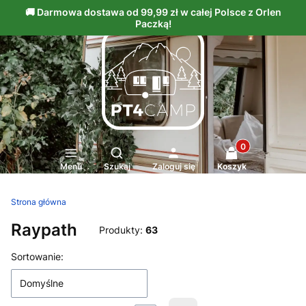
Produkty w kosz
Otwórz wyszukiwarkę
Menu
Szukaj
Zaloguj się
Koszyk
Strona główna
Raypath
Produkty:
63
Lista produktów
Sortowanie:
Domyślne