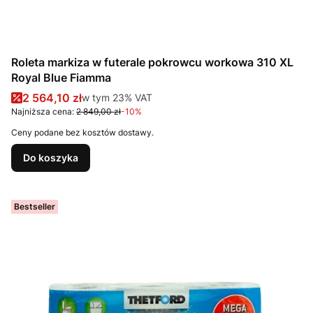
Roleta markiza w futerale pokrowcu workowa 310 XL
Royal Blue Fiamma
Cena promocyjna brutto
2 564,10 zł
w tym %s VAT
w tym
23%
VAT
Najniższa cena:
2 849,00 zł
-10%
Ceny podane bez kosztów dostawy.
Do koszyka
Bestseller