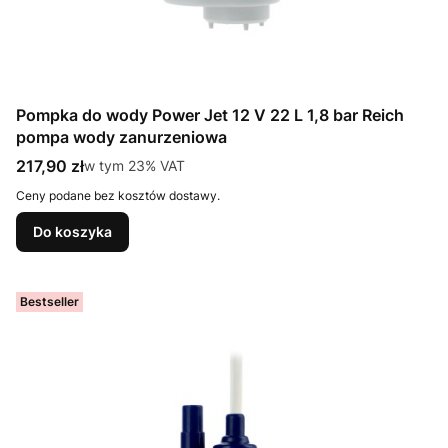
Pompka do wody Power Jet 12 V 22 L 1,8 bar Reich
pompa wody zanurzeniowa
Cena brutto
217,90 zł
w tym %s VAT
w tym
23%
VAT
Ceny podane bez kosztów dostawy.
Do koszyka
Bestseller