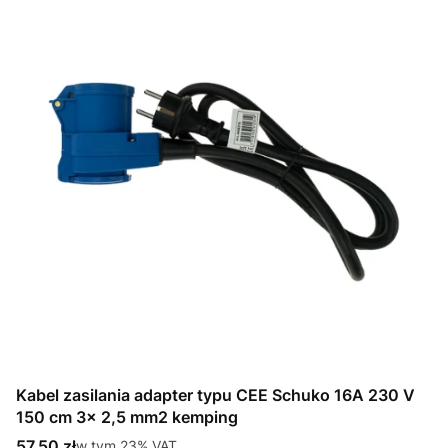
Kabel zasilania adapter typu CEE Schuko 16A 230 V
150 cm 3x 2,5 mm2 kemping
Cena brutto
57,50 zł
w tym %s VAT
w tym
23%
VAT