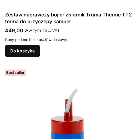
Zestaw naprawczy bojler zbiornik Truma Therme TT2
terma do przyczepy kamper
Cena brutto
449,00 zł
w tym %s VAT
w tym
23%
VAT
Ceny podane bez kosztów dostawy.
Do koszyka
Bestseller