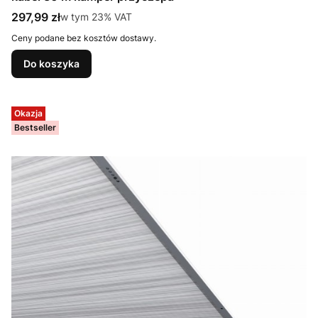
Cena brutto
297,99 zł
w tym %s VAT
w tym
23%
VAT
Ceny podane bez kosztów dostawy.
Do koszyka
Okazja
Bestseller