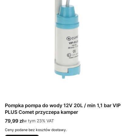
Pompka pompa do wody 12V 20L / min 1,1 bar VIP
PLUS Comet przyczepa kamper
Cena brutto
79,99 zł
w tym %s VAT
w tym
23%
VAT
Ceny podane bez kosztów dostawy.