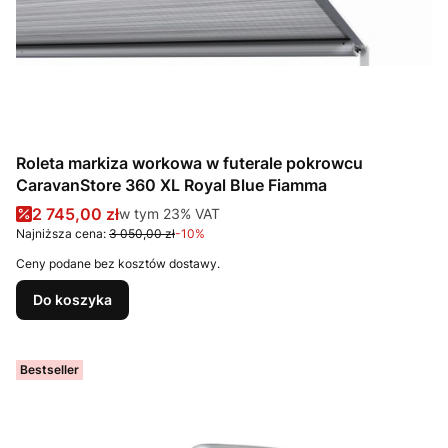
Roleta markiza workowa w futerale pokrowcu
CaravanStore 360 XL Royal Blue Fiamma
Cena promocyjna brutto
2 745,00 zł
w tym %s VAT
w tym
23%
VAT
Najniższa cena:
3 050,00 zł
-10%
Ceny podane bez kosztów dostawy.
Do koszyka
Bestseller