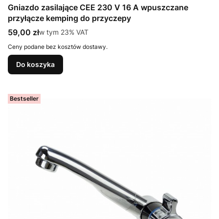
Gniazdo zasilające CEE 230 V 16 A wpuszczane
przyłącze kemping do przyczepy
Cena brutto
59,00 zł
w tym %s VAT
w tym
23%
VAT
Ceny podane bez kosztów dostawy.
Do koszyka
Bestseller