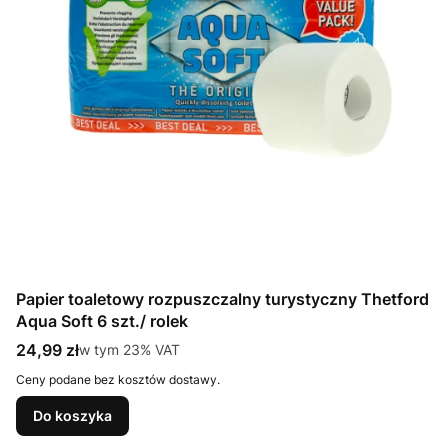
Papier toaletowy rozpuszczalny turystyczny Thetford
Aqua Soft 6 szt./ rolek
Cena brutto
24,99 zł
w tym %s VAT
w tym
23%
VAT
Ceny podane bez kosztów dostawy.
Do koszyka