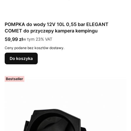
POMPKA do wody 12V 10L 0,55 bar ELEGANT
COMET do przyczepy kampera kempingu
Cena brutto
59,99 zł
w tym %s VAT
w tym
23%
VAT
Ceny podane bez kosztów dostawy.
Do koszyka
Bestseller