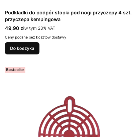
Podkładki do podpór stopki pod nogi przyczepy 4 szt.
przyczepa kempingowa
Cena brutto
49,90 zł
w tym %s VAT
w tym
23%
VAT
Ceny podane bez kosztów dostawy.
Do koszyka
Bestseller