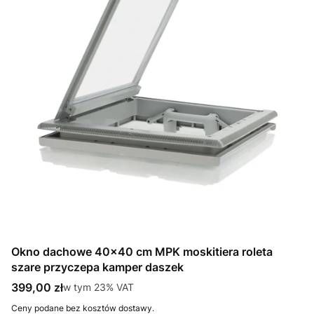
Okno dachowe 40x40 cm MPK moskitiera roleta
szare przyczepa kamper daszek
Cena brutto
399,00 zł
w tym %s VAT
w tym
23%
VAT
Ceny podane bez kosztów dostawy.