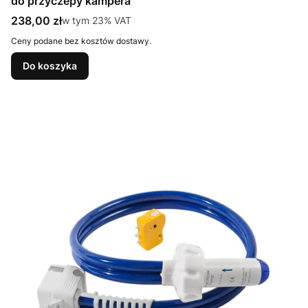
do przyczepy kampera
Cena brutto
238,00 zł
w tym %s VAT
w tym
23%
VAT
Ceny podane bez kosztów dostawy.
Do koszyka