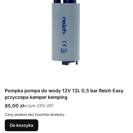
Pompka pompa do wody 12V 12L 0,5 bar Reich Easy
przyczepa kamper kemping
Cena brutto
85,00 zł
w tym %s VAT
w tym
23%
VAT
Ceny podane bez kosztów dostawy.
Do koszyka