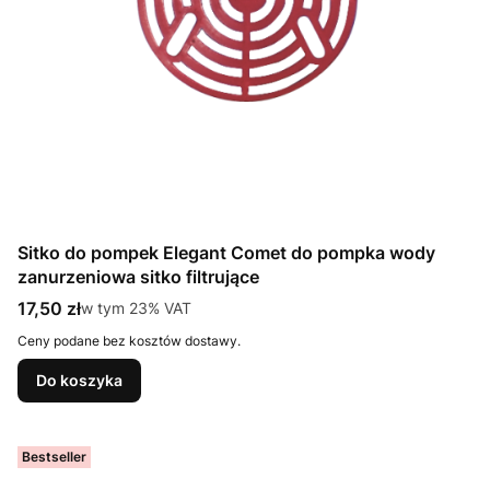
Sitko do pompek Elegant Comet do pompka wody
zanurzeniowa sitko filtrujące
Cena brutto
17,50 zł
w tym %s VAT
w tym
23%
VAT
Ceny podane bez kosztów dostawy.
Do koszyka
Bestseller