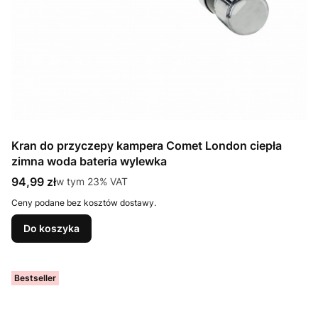
Kran do przyczepy kampera Comet London ciepła
zimna woda bateria wylewka
Cena brutto
94,99 zł
w tym %s VAT
w tym
23%
VAT
Ceny podane bez kosztów dostawy.
Do koszyka
Bestseller