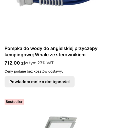
Pompka do wody do angielskiej przyczepy
kempingowej Whale ze sterownikiem
Cena brutto
712,00 zł
w tym %s VAT
w tym
23%
VAT
Ceny podane bez kosztów dostawy.
Powiadom mnie o dostępności
Bestseller