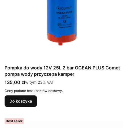
Pompka do wody 12V 25L 2 bar OCEAN PLUS Comet
pompa wody przyczepa kamper
Cena brutto
135,00 zł
w tym %s VAT
w tym
23%
VAT
Ceny podane bez kosztów dostawy.
Do koszyka
Bestseller